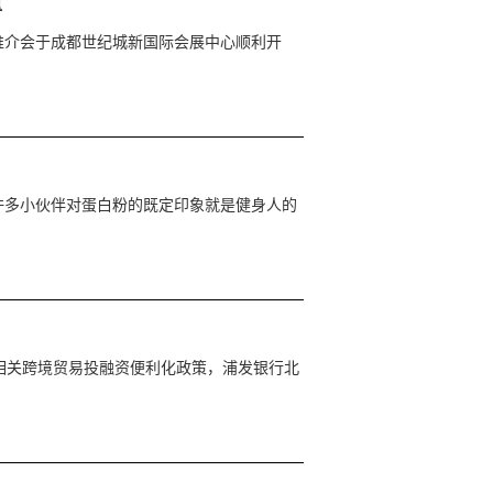
量
销推介会于成都世纪城新国际会展中心顺利开
许多小伙伴对蛋白粉的既定印象就是健身人的
”相关跨境贸易投融资便利化政策，浦发银行北