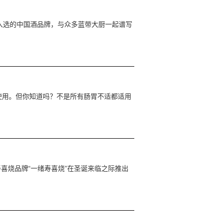
一入选的中国酒品牌，与众多蓝带大厨一起谱写
使用。但你知道吗？不是所有肠胃不适都适用
寿喜烧品牌“一绪寿喜烧”在圣诞来临之际推出