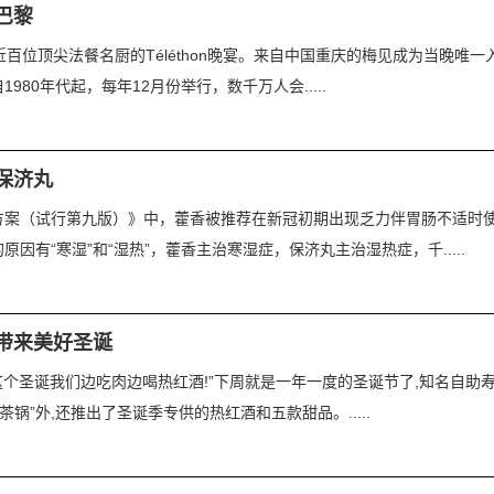
巴黎
近百位顶尖法餐名厨的Téléthon晚宴。来自中国重庆的梅见成为当晚唯
1980年代起，每年12月份举行，数千万人会.....
保济丸
方案（试行第九版）》中，藿香被推荐在新冠初期出现乏力伴胃肠不适时
有“寒湿”和“湿热”，藿香主治寒湿症，保济丸主治湿热症，千.....
带来美好圣诞
,这个圣诞我们边吃肉边喝热红酒!”下周就是一年一度的圣诞节了,知名自助
锅”外,还推出了圣诞季专供的热红酒和五款甜品。.....