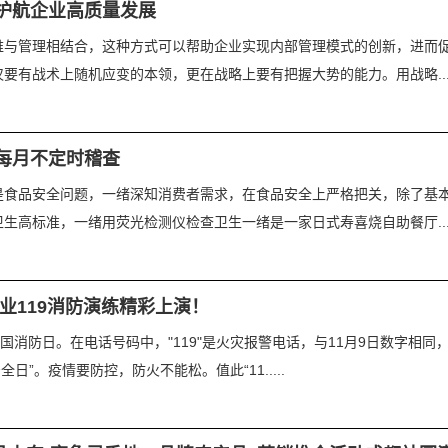
护航企业高质量发展
维与管理相结合，这种方式可以帮助企业实现内部管理模式的创新，进而
有战术上随机应变的本领，更在战略上要有把握大势的能力。用战略....
每月不定时稽查
是食品安全问题，一绪深知消费者需求，在食品安全上严格把关，除了基
高标准，一绪用荧光检测仪检查卫生一绪是一家日式寿喜烧自助餐厅....
业119消防演练精彩上演！
国消防日。在电话号码中，"119"是火灾报警电话，与11月9日数字相同
日”。疫情要防控，防火不能松。值此“11.....