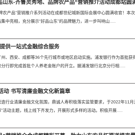
品山东-齐鲁灵秀地、品牌农产品”营销推介活动成都站圆
地、品牌农产品”营销推介系列活动在成都世纪城新国际会展中心圆满收官！
中亮相，充分展示“好品山东”的品牌魅力，进一步叫响山.....
 提供一站式金融综合服务
州、西安、成都等36个先行城市或地区启动实施。浦发银行作为首批获得
行即完成首批个人养老金账户的开立。据浦发银行北京分行相.....
活动 书写清廉金融文化新篇章
造行业清廉金融文化氛围，鼎诚人寿积极落实监管要求，于2022年11月
活动主题，线上线下齐发力，开展形式多样的活动。积极开展.....