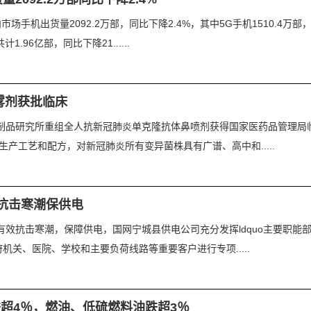
场手机出货量2092.2万部，同比下降2.4%，其中5G手机1510.4万部
.96亿部，同比下降21......
雾剂获批临床
物制品研究所重组全人抗新冠肺炎单克隆抗体鼻喷剂获得国家医药品管理
生产工艺和配方，对新冠肺炎所有变异菌株具有广谱、高中和.....
抗击寒潮保供电
有效抗击寒潮，保障供电，国网宁城县供电公司充分发挥ldquo主要职能部
关、医院、学校和主要负荷线路等重要客户进行专项.....
超4％，燃油、低硫燃料油跌超3％