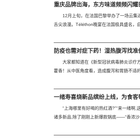
重庆品牌出海，东方味道频频闪耀
12月上旬，在法国巴黎举办了一场云集
舌尖浪漫。Téléthon晚宴在法国极具盛名，自
防疫也需对症下药！湿热腹泻找准
大家都知道在《新型冠状病毒肺炎诊疗
藿香！从中医角度看，造成腹泻和胃肠不适的原因
一绪寿喜烧新品缤纷上线，为食客
“上海哪里有好喝的热红酒?”“来一绪啊
诸多新品,除了刚刚上新爆款锅底——“香浓沙茶