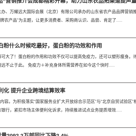
产品”营销推介会成都精彩开幕，助力山东农品拓渠道提声
村厅主办、万耀远大国际会展（北京）有限公司承办的山东省农产品品牌营
牌农产品”为主题，让更多消费者、采购商认识、品尝、肯定了.....
白粉什么时候吃最好，蛋白粉的功效和作用
解可大了！蛋白粉的作用和功效不仅可以提高免疫力，还可以塑形瘦身。
不止于此。 免疫力＋补充身体所需营养在如今这个快时.....
利化 提升企业跨境结算效率
要内容。为积极落实“国家服务业扩大开放综合示范区”与“北京自贸试验区
行，紧扣市场主体便利化诉求，持续推进试点业务提质增效.....
092.2万部同比下降2.4%