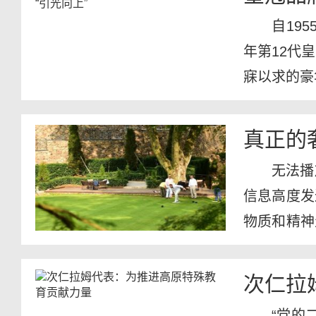
自19
年第12代
寐以求的豪
真正的
无法播
信息高度发
物质和精神
街小巷到...
次仁拉
“党的