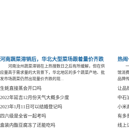
河南蔬菜滞销后，华北大型菜场跟着量价齐跌
热闹
河南汝州蔬菜滞销在上热搜数日之后有所缓解，但在供
应量高于需求量的大背景下，华北地区的多个蔬菜产地、批
馆消
发市场蔬菜仍然出现量价齐跌的现...
品牌传
生蚝直接蒸会开口吗
让品
2022年延吉12月份天气大概多少度
中石
2023年1月11日可以结婚登记吗
小米
四六级是全省一起考吗
有多
盒装内酯豆腐冻了还能吃吗
线上