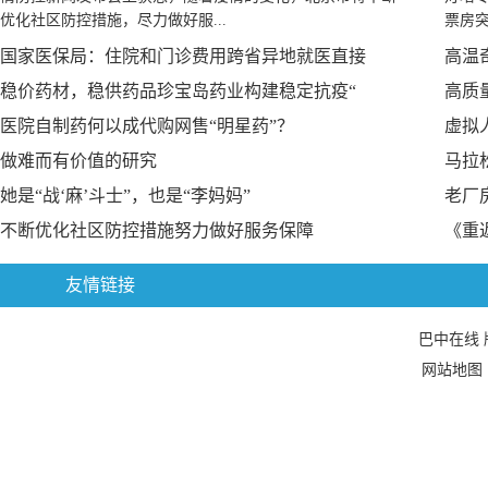
优化社区防控措施，尽力做好服...
票房突
国家医保局：住院和门诊费用跨省异地就医直接
高温
稳价药材，稳供药品珍宝岛药业构建稳定抗疫“
高质
医院自制药何以成代购网售“明星药”？
虚拟
做难而有价值的研究
马拉
她是“战‘麻’斗士”，也是“李妈妈”
老厂
不断优化社区防控措施努力做好服务保障
《重
友情链接
巴中在线
网站地图