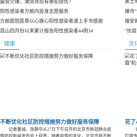
露营火爆，潮流背后有哪些隐忧？
黑土
阳性感染者方舱内投身志愿服务
楼市
方舱医院医患以心换心阳性感染者递上手书感谢
雄安
昆山四月份以来累计报告阳性感染者44例34
“抗
健康
文
不断优化社区防控措施努力做好服务保障
花了
记者董诚、张静华从27日下午召开的北京市新冠肺炎疫
情防控新闻发布会上获悉，随着疫情的变化，北京市将不断
灯塔专