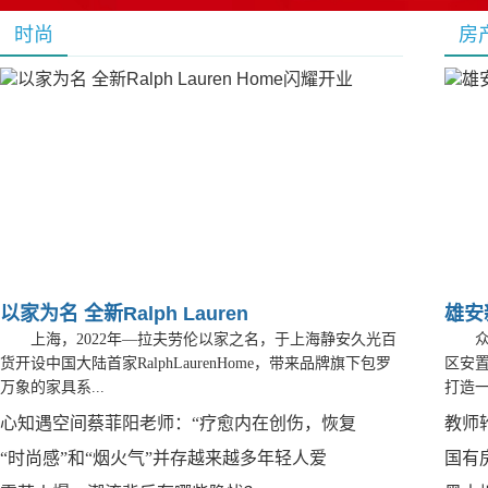
时尚
房
以家为名 全新Ralph Lauren
雄安
上海，2022年—拉夫劳伦以家之名，于上海静安久光百
货开设中国大陆首家RalphLaurenHome，带来品牌旗下包罗
区安
万象的家具系...
打造一
心知遇空间蔡菲阳老师：“疗愈内在创伤，恢复
教师
“时尚感”和“烟火气”并存越来越多年轻人爱
国有