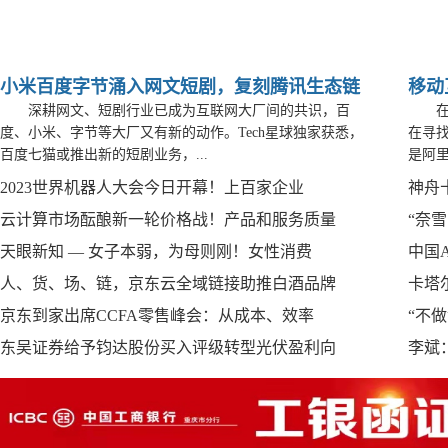
小米百度字节涌入网文短剧，复刻腾讯生态链
移动
深耕网文、短剧行业已成为互联网大厂间的共识，百
度、小米、字节等大厂又有新的动作。Tech星球独家获悉，
在寻
百度七猫或推出新的短剧业务，...
是阿里
2023世界机器人大会今日开幕！上百家企业
神舟
云计算市场酝酿新一轮价格战！产品和服务质量
“奈
天眼新知 — 女子本弱，为母则刚！女性消费
中国
人、货、场、链，京东云全域链接助推白酒品牌
卡塔
京东到家出席CCFA零售峰会：从成本、效率
“不
东吴证券给予钧达股份买入评级转型光伏盈利向
李斌