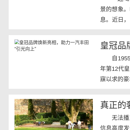
景的想象。
息。近日，
宣布称...
皇冠品
自19
年第12代
寐以求的豪
真正的
无法播
信息高度发