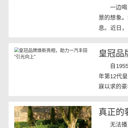
一边喝
景的想象。
息。近日，
宣布称...
皇冠品
自19
年第12代
寐以求的豪
真正的
无法播